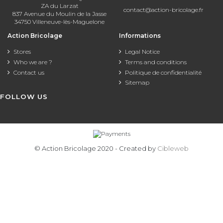
ZA du Larzat
contact@action-bricolage.fr
837 Avenue du Moulin de la Jasse
34750 Villeneuve-lès-Maguelone
Action Bricolage
Informations
Stores
Legal Notice
Who we are ?
Terms and conditions
Contact us
Politique de confidentialité
Sitemap
FOLLOW US
© Action Bricolage 2020 - Created by
Cibleweb