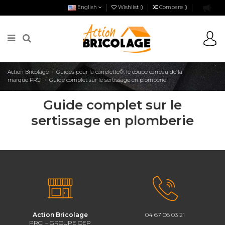
English
Wishlist (
)
Compare (
)
Action Bricolage
Guides pour la carrelette®, le coupe carreau de la
marque PRCI
Guide complet sur le sertissage en plomberie
Guide complet sur le
sertissage en plomberie
Action Bricolage
04 67 06 03 21
PRCI – GROUPE QEP