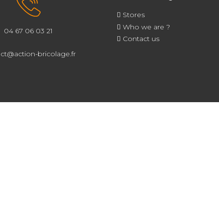
Stores
Who we are ?
04 67 06 03 21
Contact us
ct@action-bricolage.fr