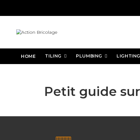
TILING
PLUMBING
LIGHTIN
HOME
Action Bricolage
Guides pour la carrelette®, le coupe carreau de l
Petit guide sur