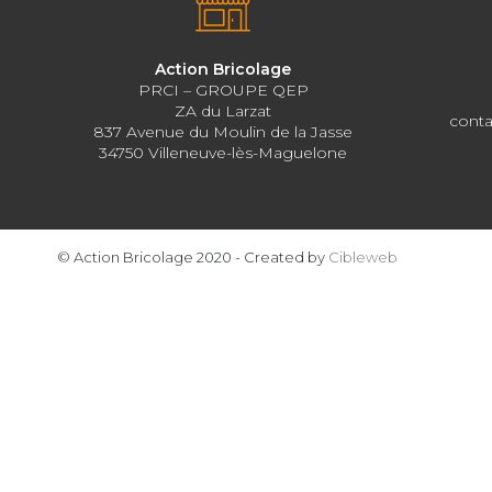
Action Bricolage
PRCI – GROUPE QEP
ZA du Larzat
conta
837 Avenue du Moulin de la Jasse
34750 Villeneuve-lès-Maguelone
© Action Bricolage 2020 - Created by
Cibleweb