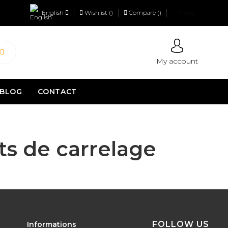
English
Wishlist (
)
Compare (
)
News
My account
BLOG
CONTACT
nts de carrelage
FOLLOW US
Informations