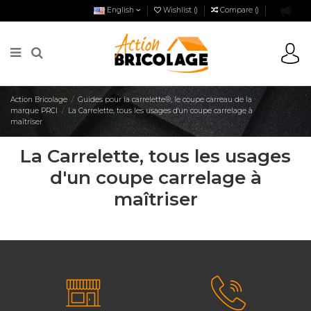
English
Wishlist (
)
Compare (
)
Action Bricolage
Guides pour la carrelette®, le coupe carreau de la
marque PRCI
La Carrelette, tous les usages d'un coupe carrelage à
maîtriser
La Carrelette, tous les usages
d'un coupe carrelage à
maîtriser