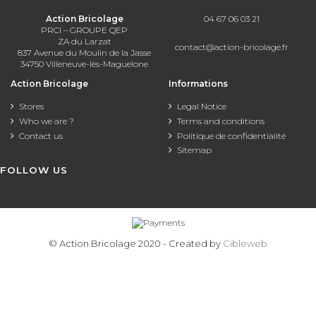
Action Bricolage
04 67 06 03 21
PRCI – GROUPE QEP
ZA du Larzat
contact@action-bricolage.fr
837 Avenue du Moulin de la Jasse
34750 Villeneuve-lès-Maguelone
Action Bricolage
Informations
Stores
Legal Notice
Who we are ?
Terms and conditions
Contact us
Politique de confidentialité
Sitemap
FOLLOW US
© Action Bricolage 2020 - Created by
Cibleweb