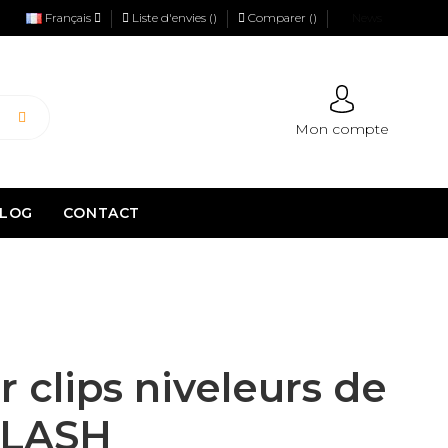
Français
Liste d'envies (
)
Comparer (
)
News
Mon compte
LOG
CONTACT
 clips niveleurs de
 LASH