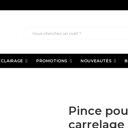
ECLAIRAGE
PROMOTIONS
NOUVEAUTÉS
B
ns
Pince pour clips niveleurs de carrelage LASH
Pince pour
carrelage