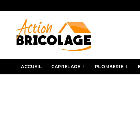
CARRELAGE
PLOMBERIE
ACCUEIL
Action Bricolage
Carrelage
Outillage carreleur
Clips et croisillo