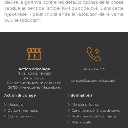
œuvre la garantie contre les défauts cachés de la chose
vendue au sens de l’article 1641 du code civil. Dans cette
hypothèse, il peut choisir entre la résolution de la vente
ou une réduction
Action Bricolage
04 67 06 03 21
PRCI – GROUPE QEP
ZA du Larzat
contact@action-bricolage.fr
837 Avenue du Moulin de la Jasse
34750 Villeneuve-lès-Maguelone
Action Bricolage
Informations
Magasins
Mentions légales
Qui sommes-nous
Conditions générales de vente
Contactez-nous
Politique de confidentialité
Plan du site