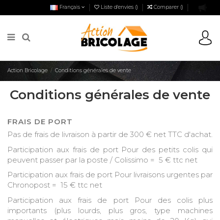
Français
Liste d'envies (
)
Comparer (
)
Action Bricolage
Conditions générales de vente
Conditions générales de vente
FRAIS DE PORT
Pas de frais de livraison à partir de
300 € net TTC d'achat.
Participation aux frais de port Pour des petits colis qui
peuvent passer par la poste / Colissimo =
5 € ttc net
Participation aux frais de port Pour livraisons urgentes par
Chronopost =
1
5 € ttc net
Participation aux frais de port Pour des colis plus
importants (plus lourds, plus gros, type machines