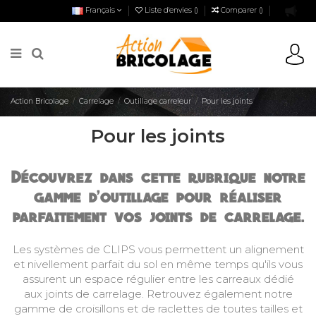
Français
Liste d'envies (
)
Comparer (
)
Action Bricolage
Carrelage
Outillage carreleur
Pour les joints
Pour les joints
Découvrez dans cette rubrique notre
gamme d'outillage pour réaliser
parfaitement vos joints de carrelage.
Les systèmes de CLIPS
vous permettent un
alignement
et nivellement parfait du sol
en même temps qu'ils vous
assurent un espace régulier entre les carreaux dédié
aux
joints de carrelage
. Retrouvez également notre
gamme de
croisillons
et de
raclettes
de toutes tailles et