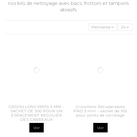
nos
kits de nettoyage
avec
bacs
,
frottoirs
et
tampons
abrasifs.
Pertinence
24
CROISILLONS PROS 2 MM -
Croisillons Récupérables
SACHET DE 500 POUR UN
PRO 3 mm - sachet de 100
ESPACEMENT REGULIER
pour joints de carrelage
DES CARREAUX
Voir
Voir