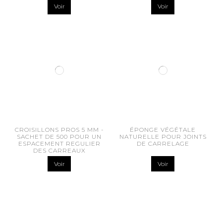
Voir
Voir
CROISILLONS PROS 5 MM -
ÉPONGE VÉGÉTALE
SACHET DE 500 POUR UN
NATURELLE POUR JOINTS
ESPACEMENT REGULIER
DE CARRELAGE
DES CARREAUX
Voir
Voir