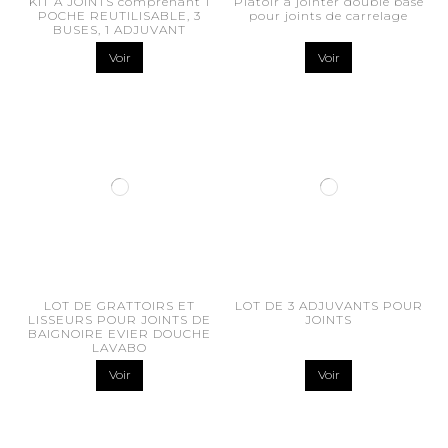
KIT A JOINTS comprenant 1
Platoir à jointer double base
POCHE REUTILISABLE, 3
pour joints de carrelage
BUSES, 1 ADJUVANT
Voir
Voir
LOT DE GRATTOIRS ET
LOT DE 3 ADJUVANTS POUR
LISSEURS POUR JOINTS DE
JOINTS
BAIGNOIRE EVIER DOUCHE
LAVABO
Voir
Voir