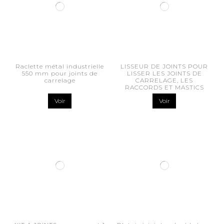
Raclette métal industrielle
LISSEUR DE JOINTS POUR
550 mm pour joints de
LISSER LES JOINTS DE
carrelage
CARRELAGE, LES
RACCORDS ET MASTICS
Voir
Voir