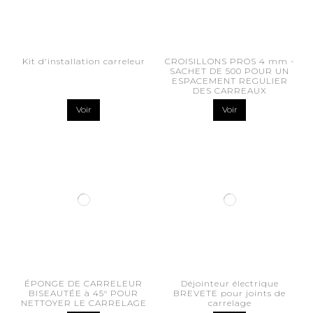
Kit d'installation carreleur
CROISILLONS PROS 4 mm -
SACHET DE 500 POUR UN
ESPACEMENT REGULIER
DES CARREAUX
Voir
Voir
ÉPONGE DE CARRELEUR
Déjointeur électrique
BISEAUTÉE à 45° POUR
BREVETE pour joints de
NETTOYER LE CARRELAGE
carrelage