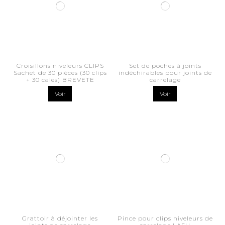
Croisillons niveleurs CLIPS
Set de poches à joints
Sachet de 30 pièces (30 clips
indéchirables pour joints de
+ 30 cales) BREVETE
carrelage
Voir
Voir
Grattoir à déjointer les
Pince pour clips niveleurs de