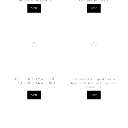
joints de carrelage
carrelage LASH
Voir
Voir
KIT DE NETTOYAGE DE
Lames pour grattoir à
JOINTS DE CARRELAGE
déjointer les carrelages et
faïences
Voir
Voir