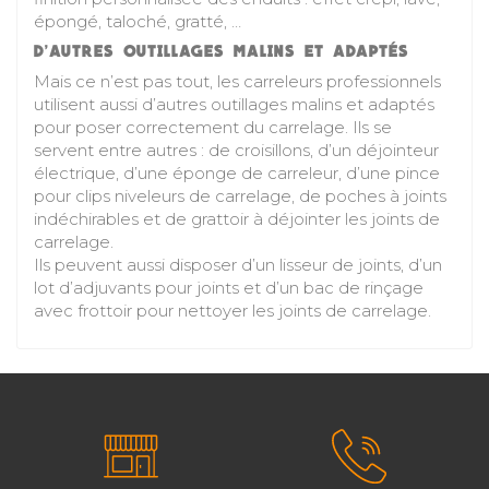
épongé, taloché, gratté, …
D’AUTRES OUTILLAGES MALINS ET ADAPTÉS
Mais ce n’est pas tout, les carreleurs professionnels
utilisent aussi d’autres outillages malins et adaptés
pour poser correctement du carrelage. Ils se
servent entre autres : de croisillons, d’un déjointeur
électrique, d’une éponge de carreleur, d’une pince
pour clips niveleurs de carrelage, de poches à joints
indéchirables et de grattoir à déjointer les joints de
carrelage.
Ils peuvent aussi disposer d’un lisseur de joints, d’un
lot d’adjuvants pour joints et d’un bac de rinçage
avec frottoir pour nettoyer les joints de carrelage.