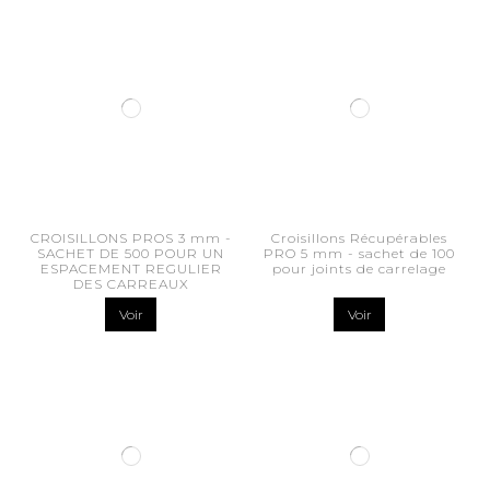
CROISILLONS PROS 3 mm -
Croisillons Récupérables
SACHET DE 500 POUR UN
PRO 5 mm - sachet de 100
ESPACEMENT REGULIER
pour joints de carrelage
DES CARREAUX
Voir
Voir