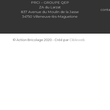
PRCI – GROUPE QEP
ZA du Larzat
conta
837 Avenue du Moulin de la Jasse
34750 Villeneuve-lès-Maguelone
© Action Bricolage 2020 - Créé par
Cibleweb