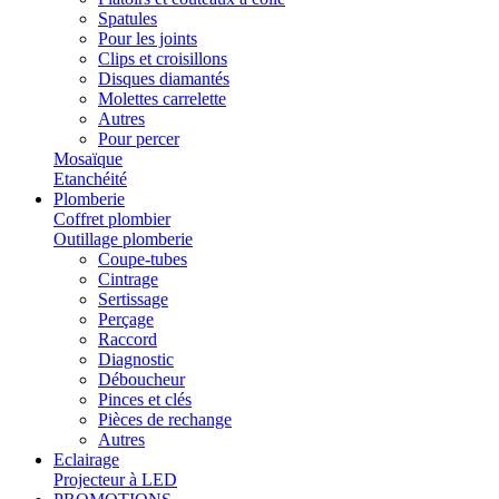
Spatules
Pour les joints
Clips et croisillons
Disques diamantés
Molettes carrelette
Autres
Pour percer
Mosaïque
Etanchéité
Plomberie
Coffret plombier
Outillage plomberie
Coupe-tubes
Cintrage
Sertissage
Perçage
Raccord
Diagnostic
Déboucheur
Pinces et clés
Pièces de rechange
Autres
Eclairage
Projecteur à LED