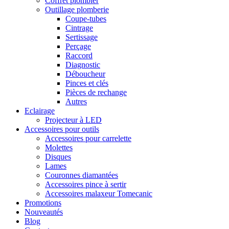
Coffret plombier
Outillage plomberie
Coupe-tubes
Cintrage
Sertissage
Perçage
Raccord
Diagnostic
Déboucheur
Pinces et clés
Pièces de rechange
Autres
Eclairage
Projecteur à LED
Accessoires pour outils
Accessoires pour carrelette
Molettes
Disques
Lames
Couronnes diamantées
Accessoires pince à sertir
Accessoires malaxeur Tomecanic
Promotions
Nouveautés
Blog