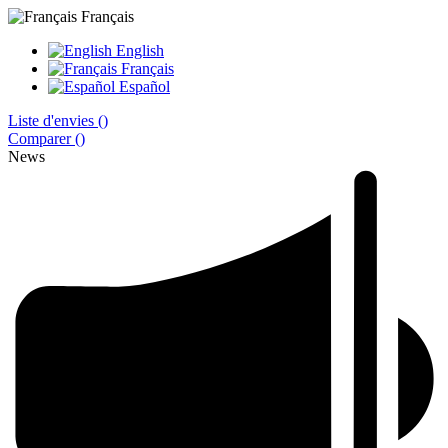
Français
English
Français
Español
Liste d'envies (
)
Comparer (
)
News