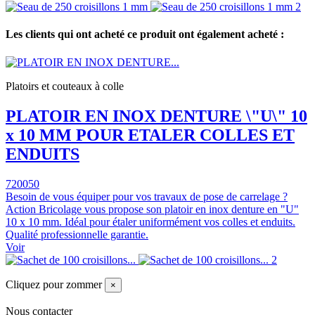
Les clients qui ont acheté ce produit ont également acheté :
Platoirs et couteaux à colle
PLATOIR EN INOX DENTURE \"U\" 10
x 10 MM POUR ETALER COLLES ET
ENDUITS
720050
Besoin de vous équiper pour vos travaux de pose de carrelage ?
Action Bricolage vous propose son platoir en inox denture en "U"
10 x 10 mm. Idéal pour étaler uniformément vos colles et enduits.
Qualité professionnelle garantie.
Voir
Cliquez pour zommer
×
Nous contacter