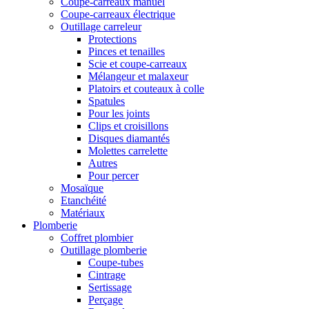
Coupe-carreaux manuel
Coupe-carreaux électrique
Outillage carreleur
Protections
Pinces et tenailles
Scie et coupe-carreaux
Mélangeur et malaxeur
Platoirs et couteaux à colle
Spatules
Pour les joints
Clips et croisillons
Disques diamantés
Molettes carrelette
Autres
Pour percer
Mosaïque
Etanchéité
Matériaux
Plomberie
Coffret plombier
Outillage plomberie
Coupe-tubes
Cintrage
Sertissage
Perçage