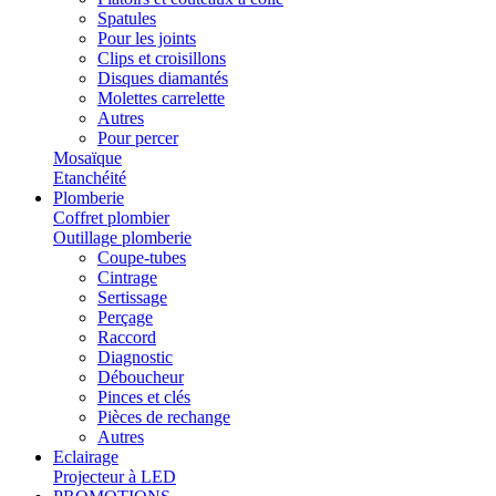
Spatules
Pour les joints
Clips et croisillons
Disques diamantés
Molettes carrelette
Autres
Pour percer
Mosaïque
Etanchéité
Plomberie
Coffret plombier
Outillage plomberie
Coupe-tubes
Cintrage
Sertissage
Perçage
Raccord
Diagnostic
Déboucheur
Pinces et clés
Pièces de rechange
Autres
Eclairage
Projecteur à LED