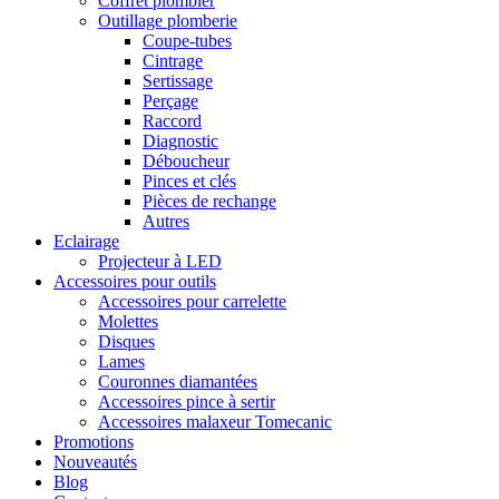
Coffret plombier
Outillage plomberie
Coupe-tubes
Cintrage
Sertissage
Perçage
Raccord
Diagnostic
Déboucheur
Pinces et clés
Pièces de rechange
Autres
Eclairage
Projecteur à LED
Accessoires pour outils
Accessoires pour carrelette
Molettes
Disques
Lames
Couronnes diamantées
Accessoires pince à sertir
Accessoires malaxeur Tomecanic
Promotions
Nouveautés
Blog