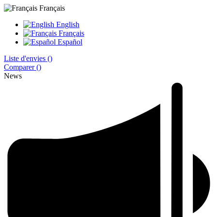
Français
English
Français
Español
Liste d'envies (
)
Comparer (
)
News