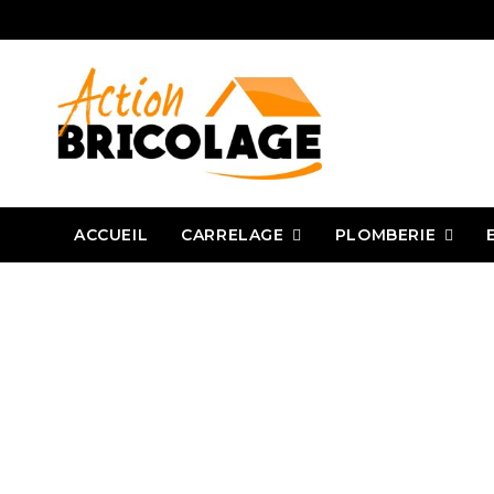
CARRELAGE
PLOMBERIE
ACCUEIL
Action Bricolage
Carrelage
Outillage carreleur
Pour les joints