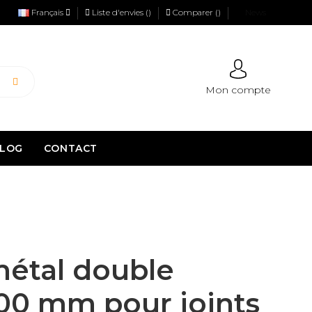
Français
Liste d'envies (
)
Comparer (
)
News
Mon compte
LOG
CONTACT
métal double
00 mm pour joints