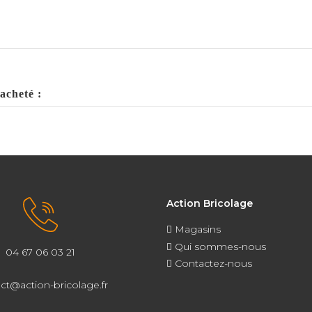
acheté :
Action Bricolage
Magasins
Qui sommes-nous
04 67 06 03 21
Contactez-nous
ct@action-bricolage.fr