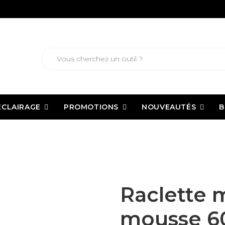
ECLAIRAGE
PROMOTIONS
NOUVEAUTÉS
B
Raclette métal double mousse 600 mm pour joints de carrelage
Raclette 
mousse 6