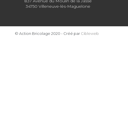
837 Avenue du Moulin de la Jasse
34750 Villeneuve-lès-Maguelone
© Action Bricolage 2020 - Créé par
Cibleweb