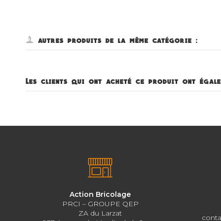
4 autres produits de la même catégorie :
Les clients qui ont acheté ce produit ont égale
Action Bricolage
PRCI – GROUPE QEP
ZA du Larzat
conta