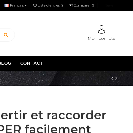
Français
Liste d'envies (
)
Comparer (
)
News
Mon compte
BLOG
CONTACT
sertir et raccorder
 PER facilement