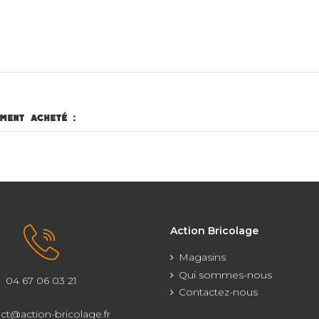
ment acheté :
Action Bricolage
Magasins
Qui sommes-nous
04 67 06 03 21
Contactez-nous
ct@action-bricolage.fr