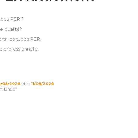
tubes PER ?
e qualité?
rtir les tubes PER.
té professionnelle.
9/08/2026
et le
11/08/2026
nt 13h00
*