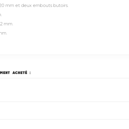
t 20 mm et deux embouts butoirs.
.
42 mm.
 mm.
ment acheté :