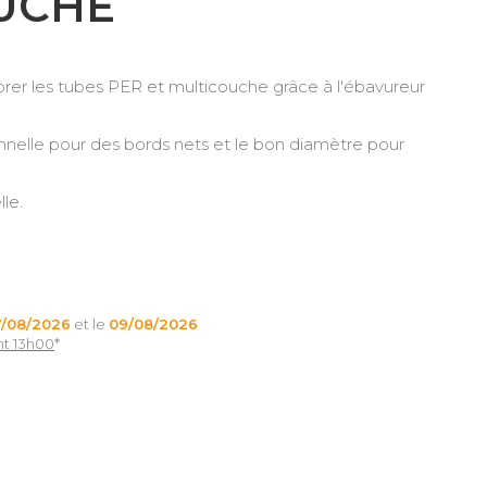
UCHE
ibrer les tubes PER et multicouche grâce à l'ébavureur
onnelle pour des bords nets et le bon diamètre pour
lle.
7/08/2026
et le
09/08/2026
nt 13h00
*