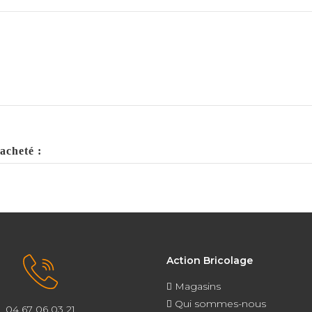
acheté :
Action Bricolage
Magasins
Qui sommes-nous
04 67 06 03 21