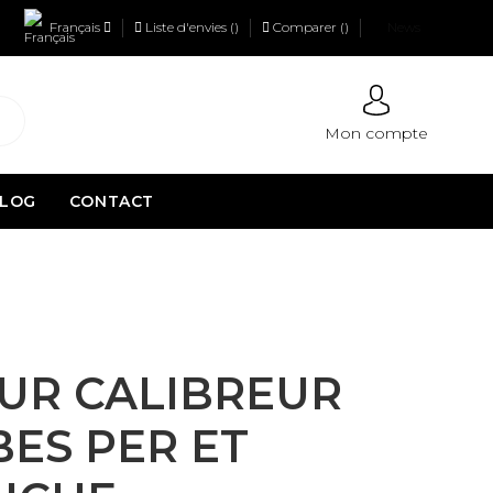
Français
Liste d'envies (
)
Comparer (
)
News
Mon compte
LOG
CONTACT
UR CALIBREUR
ES PER ET