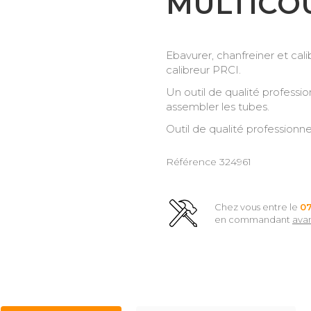
MULTICO
Ebavurer, chanfreiner et cal
calibreur PRCI.
Un outil de qualité professi
assembler les tubes.
Outil de qualité professionne
Référence
324961
Chez vous entre le
0
en commandant
ava