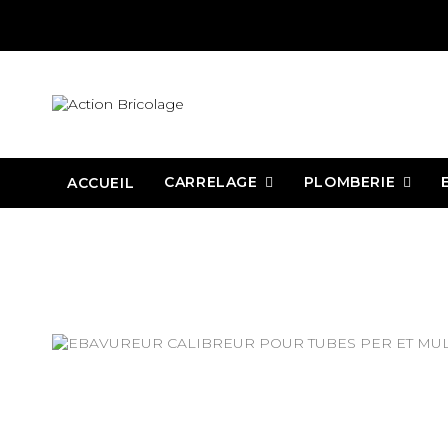
CARRELAGE
PLOMBERIE
ACCUEIL
Action Bricolage
Plomberie
Outillage plomberie
Raccord
E