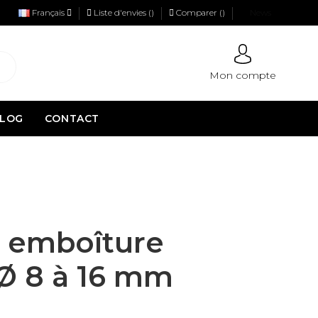
Français
Liste d'envies (
)
Comparer (
)
News
Mon compte
LOG
CONTACT
à emboîture
 Ø 8 à 16 mm