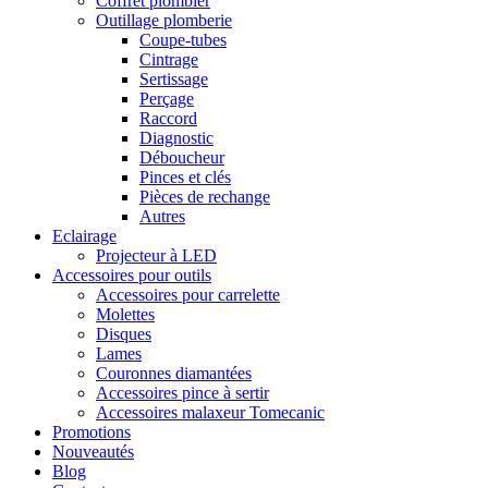
Coffret plombier
Outillage plomberie
Coupe-tubes
Cintrage
Sertissage
Perçage
Raccord
Diagnostic
Déboucheur
Pinces et clés
Pièces de rechange
Autres
Eclairage
Projecteur à LED
Accessoires pour outils
Accessoires pour carrelette
Molettes
Disques
Lames
Couronnes diamantées
Accessoires pince à sertir
Accessoires malaxeur Tomecanic
Promotions
Nouveautés
Blog