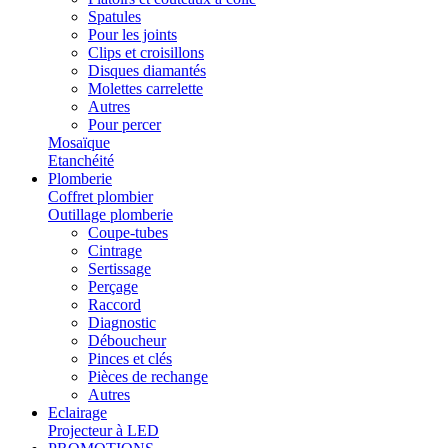
Spatules
Pour les joints
Clips et croisillons
Disques diamantés
Molettes carrelette
Autres
Pour percer
Mosaïque
Etanchéité
Plomberie
Coffret plombier
Outillage plomberie
Coupe-tubes
Cintrage
Sertissage
Perçage
Raccord
Diagnostic
Déboucheur
Pinces et clés
Pièces de rechange
Autres
Eclairage
Projecteur à LED