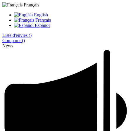
Français
English
Français
Español
Liste d'envies (
)
Comparer (
)
News