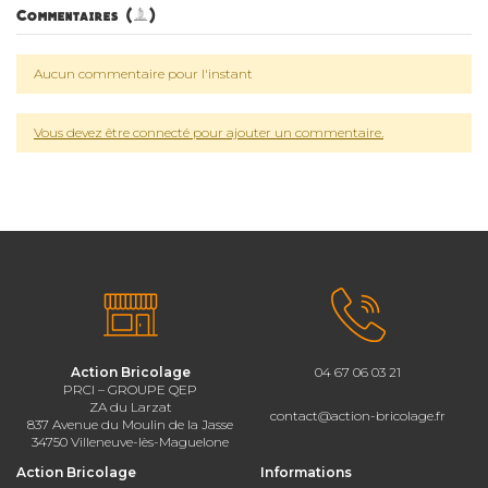
Commentaires (0)
Aucun commentaire pour l'instant
Vous devez être connecté pour ajouter un commentaire.
Action Bricolage
04 67 06 03 21
PRCI – GROUPE QEP
ZA du Larzat
contact@action-bricolage.fr
837 Avenue du Moulin de la Jasse
34750 Villeneuve-lès-Maguelone
Action Bricolage
Informations