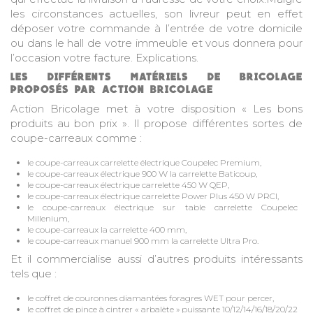
les circonstances actuelles, son livreur peut en effet
déposer votre commande à l’entrée de votre domicile
ou dans le hall de votre immeuble et vous donnera pour
l’occasion votre facture. Explications.
LES DIFFÉRENTS MATÉRIELS DE BRICOLAGE
PROPOSÉS PAR ACTION BRICOLAGE
Action Bricolage met à votre disposition «
Les bons
produits au bon prix
». Il propose différentes sortes de
coupe-carreaux comme :
le coupe-carreaux carrelette électrique Coupelec Premium,
le coupe-carreaux électrique 900 W la carrelette Baticoup,
le coupe-carreaux électrique carrelette 450 W QEP,
le coupe-carreaux électrique carrelette Power Plus 450 W PRCI,
le coupe-carreaux électrique sur table carrelette Coupelec
Millenium,
le coupe-carreaux la carrelette 400 mm,
le coupe-carreaux manuel 900 mm la carrelette Ultra Pro.
Et il commercialise aussi d’autres produits intéressants
tels que :
le coffret de couronnes diamantées foragres WET pour percer,
le coffret de pince à cintrer « arbalète » puissante 10/12/14/16/18/20/22