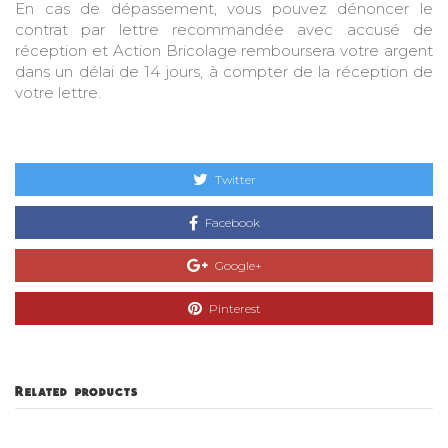
En cas de dépassement, vous pouvez dénoncer le
contrat par lettre recommandée avec accusé de
réception et Action Bricolage remboursera votre argent
dans un délai de 14 jours, à compter de la réception de
votre lettre.
Twitter
Facebook
Google+
Pinterest
Related products