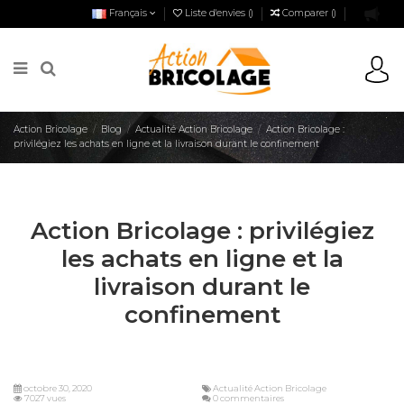
Français
Liste d'envies (
)
Comparer (
)
Action Bricolage
Blog
Actualité Action Bricolage
Action Bricolage :
privilégiez les achats en ligne et la livraison durant le confinement
Action Bricolage : privilégiez
les achats en ligne et la
livraison durant le
confinement
octobre 30, 2020
Actualité Action Bricolage
7027 vues
0 commentaires