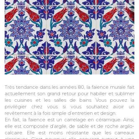
Très tendance dans les années 80, la faïence murale fait
actuellement son grand retour pour habiller et sublimer
les cuisines et les salles de bains. Vous pouvez la
privilégier chez vous si vous souhaitez avoir un
revêtement à la fois simple d’entretien et design.
En fait, la faïence est un carrelage en céramique. Ainsi,
elle est composée d’argile, de sable et de roche argilo-
calcaire. Elle est moins résistante que les carreaux