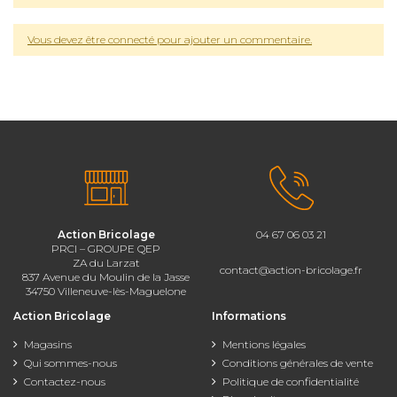
Vous devez être connecté pour ajouter un commentaire.
Action Bricolage
04 67 06 03 21
PRCI – GROUPE QEP
ZA du Larzat
contact@action-bricolage.fr
837 Avenue du Moulin de la Jasse
34750 Villeneuve-lès-Maguelone
Action Bricolage
Informations
Magasins
Mentions légales
Qui sommes-nous
Conditions générales de vente
Contactez-nous
Politique de confidentialité