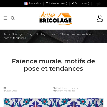
Français
Liste d'envies (
)
Comparer (
)
Action Bricolage
Blog
Outillage carreleur
Faïence murale, motifs de
pose et tendances
Faïence murale, motifs de
pose et tendances
Outillage carreleur
2386 vues
0 commentaires