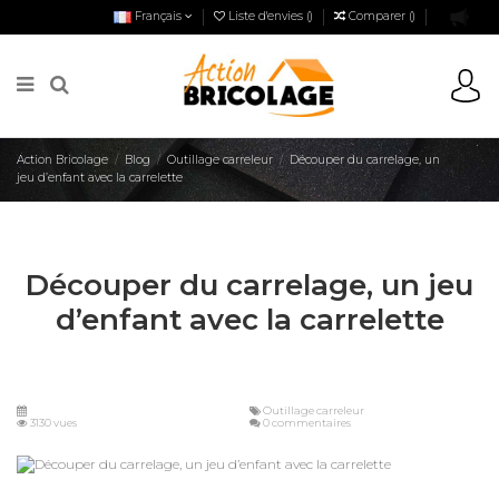
Français
Liste d'envies (
)
Comparer (
)
Action Bricolage
Blog
Outillage carreleur
Découper du carrelage, un
jeu d’enfant avec la carrelette
Découper du carrelage, un jeu
d’enfant avec la carrelette
Outillage carreleur
3130 vues
0 commentaires