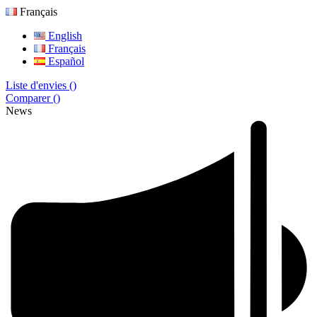
Français
English
Français
Español
Liste d'envies (
)
Comparer (
)
News