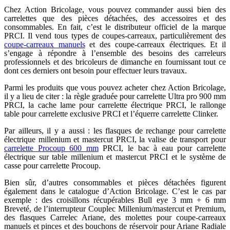
Chez Action Bricolage, vous pouvez commander aussi bien des
carrelettes que des pièces détachées, des accessoires et des
consommables. En fait, c’est le distributeur officiel de la marque
PRCI. Il vend tous types de coupes-carreaux, particulièrement des
coupe-carreaux manuels
et des coupe-carreaux électriques. Et il
s’engage à répondre à l’ensemble des besoins des carreleurs
professionnels et des bricoleurs de dimanche en fournissant tout ce
dont ces derniers ont besoin pour effectuer leurs travaux.
Parmi les produits que vous pouvez acheter chez Action Bricolage,
il y a lieu de citer : la règle graduée pour carrelette Ultra pro 900 mm
PRCI, la cache lame pour carrelette électrique PRCI, le rallonge
table pour carrelette exclusive PRCI et l’équerre carrelette Clinker.
Par ailleurs, il y a aussi : les flasques de rechange pour carrelette
électrique millenium et mastercut PRCI, la valise de transport pour
carrelette Procoup 600 mm
PRCI, le bac à eau pour carrelette
électrique sur table millenium et mastercut PRCI et le système de
casse pour carrelette Procoup.
Bien sûr, d’autres consommables et pièces détachées figurent
également dans le catalogue d’Action Bricolage. C’est le cas par
exemple : des croisillons récupérables Bull eye 3 mm + 6 mm
Breveté, de l’interrupteur Couplec Millenium/mastercut et Premium,
des flasques Carrelec Ariane, des molettes pour coupe-carreaux
manuels et pinces et des bouchons de réservoir pour Ariane Radiale