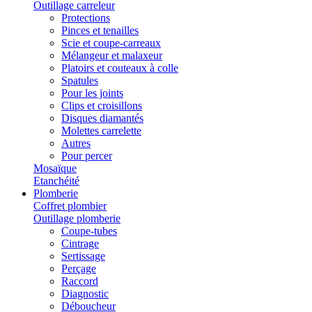
Outillage carreleur
Protections
Pinces et tenailles
Scie et coupe-carreaux
Mélangeur et malaxeur
Platoirs et couteaux à colle
Spatules
Pour les joints
Clips et croisillons
Disques diamantés
Molettes carrelette
Autres
Pour percer
Mosaïque
Etanchéité
Plomberie
Coffret plombier
Outillage plomberie
Coupe-tubes
Cintrage
Sertissage
Perçage
Raccord
Diagnostic
Déboucheur