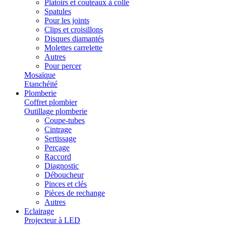
Platoirs et couteaux à colle
Spatules
Pour les joints
Clips et croisillons
Disques diamantés
Molettes carrelette
Autres
Pour percer
Mosaïque
Etanchéité
Plomberie
Coffret plombier
Outillage plomberie
Coupe-tubes
Cintrage
Sertissage
Perçage
Raccord
Diagnostic
Déboucheur
Pinces et clés
Pièces de rechange
Autres
Eclairage
Projecteur à LED