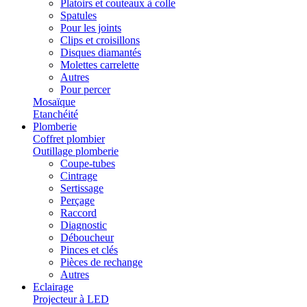
Platoirs et couteaux à colle
Spatules
Pour les joints
Clips et croisillons
Disques diamantés
Molettes carrelette
Autres
Pour percer
Mosaïque
Etanchéité
Plomberie
Coffret plombier
Outillage plomberie
Coupe-tubes
Cintrage
Sertissage
Perçage
Raccord
Diagnostic
Déboucheur
Pinces et clés
Pièces de rechange
Autres
Eclairage
Projecteur à LED