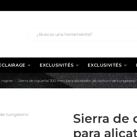
ECLAIRAGE
EXCLUSIVITÉS
EXCLUSIVITÉS
r, rogner
Sierra de cigüeñal 300 mm para alicatador de carburo de tungsteno
Sierra de
para alic