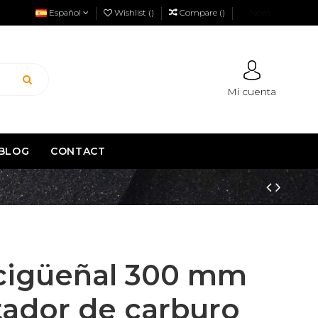
Español
Wishlist (
)
Compare (
)
News
Mi cuenta
BLOG
CONTACT
 cigüeñal 300 mm
atador de carburo