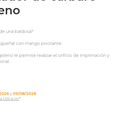
teno
r de una baldosa?
 cigüeñal con mango pivotante.
teno le permite realizar el orificio de imprimación y
onal.
2026
y
09/08/2026
a 1:00 p.m.
*