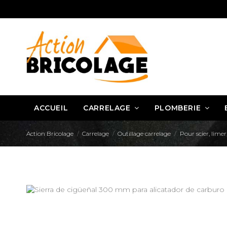
ACCUEIL
CARRELAGE
PLOMBERIE
Action Bricolage
Carrelage
Outillage carrelage
Pour scier, lime