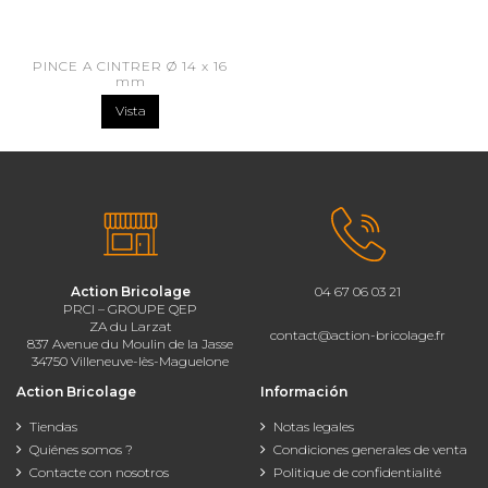
PINCE A CINTRER Ø 14 x 16
mm
Vista
Action Bricolage
04 67 06 03 21
PRCI – GROUPE QEP
ZA du Larzat
contact@action-bricolage.fr
837 Avenue du Moulin de la Jasse
34750 Villeneuve-lès-Maguelone
Action Bricolage
Información
Tiendas
Notas legales
Quiénes somos ?
Condiciones generales de venta
Contacte con nosotros
Politique de confidentialité