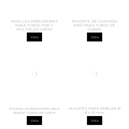
MUELLES DOBLADORES
RESORTE DE CURVADO
PARA TUBOS POR Y
PRO PARA TUBOS DE
MÚLTIPLES CAPAS
COBRE
Vista
Vista
Alicates profesionales para
ALICATES PARA DOBLAR Ø
doblar tubos de cobre
8 x 10 mm
Vista
Vista