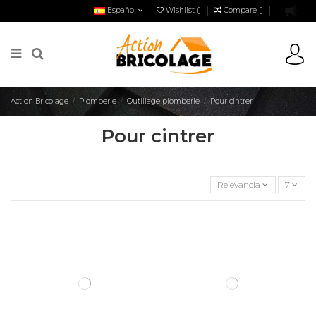
Español
Wishlist (
)
Compare (
)
Action Bricolage
Plomberie
Outillage plomberie
Pour cintrer
Pour cintrer
Relevancia
7