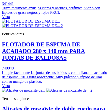
341441
Traza fácilmente azulejos claros y oscuros, cerámica, vidrio con
lápices de grasa negros y rojos PRCI.
Vista
Pour les joints
FLOTADOR DE ESPUMA DE
ACABADO 280 x 140 mm PARA
JUNTAS DE BALDOSAS
740040
Limpie fácilmente las juntas de sus baldosas con la llana de acabado
de espuma PRCI ultra absorbente. Muy práctico y rápido de usar
con su mango de plástico.
Vista
Tenailles et pinces
Alicates de mozaïste de doble rueda para