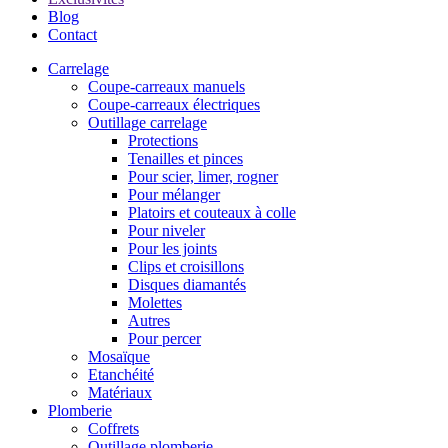
Blog
Contact
Carrelage
Coupe-carreaux manuels
Coupe-carreaux électriques
Outillage carrelage
Protections
Tenailles et pinces
Pour scier, limer, rogner
Pour mélanger
Platoirs et couteaux à colle
Pour niveler
Pour les joints
Clips et croisillons
Disques diamantés
Molettes
Autres
Pour percer
Mosaïque
Etanchéité
Matériaux
Plomberie
Coffrets
Outillage plomberie