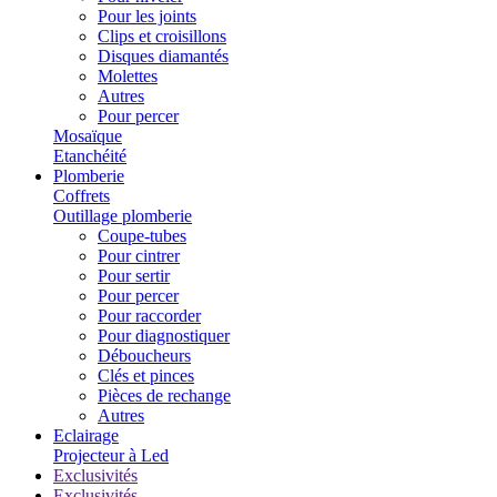
Pour les joints
Clips et croisillons
Disques diamantés
Molettes
Autres
Pour percer
Mosaïque
Etanchéité
Plomberie
Coffrets
Outillage plomberie
Coupe-tubes
Pour cintrer
Pour sertir
Pour percer
Pour raccorder
Pour diagnostiquer
Déboucheurs
Clés et pinces
Pièces de rechange
Autres
Eclairage
Projecteur à Led
Exclusivités
Exclusivités