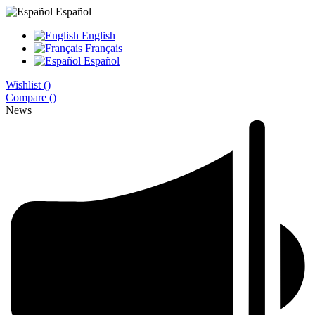
Español
English
Français
Español
Wishlist (
)
Compare (
)
News