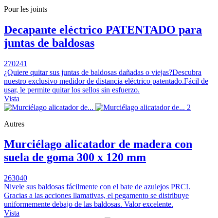
Pour les joints
Decapante eléctrico PATENTADO para
juntas de baldosas
270241
¿Quiere quitar sus juntas de baldosas dañadas o viejas?Descubra
nuestro exclusivo medidor de distancia eléctrico patentado.Fácil de
usar, le permite quitar los sellos sin esfuerzo.
Vista
Autres
Murciélago alicatador de madera con
suela de goma 300 x 120 mm
263040
Nivele sus baldosas fácilmente con el bate de azulejos PRCI.
Gracias a las acciones llamativas, el pegamento se distribuye
uniformemente debajo de las baldosas. Valor excelente.
Vista