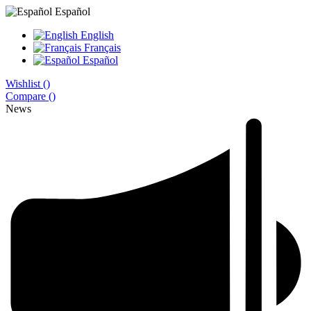
Español
English
Français
Español
Wishlist (
)
Compare (
)
News