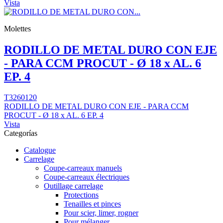
Vista
Molettes
RODILLO DE METAL DURO CON EJE
- PARA CCM PROCUT - Ø 18 x AL. 6
EP. 4
T3260120
RODILLO DE METAL DURO CON EJE - PARA CCM
PROCUT - Ø 18 x AL. 6 EP. 4
Vista
Categorías
Catalogue
Carrelage
Coupe-carreaux manuels
Coupe-carreaux électriques
Outillage carrelage
Protections
Tenailles et pinces
Pour scier, limer, rogner
Pour mélanger