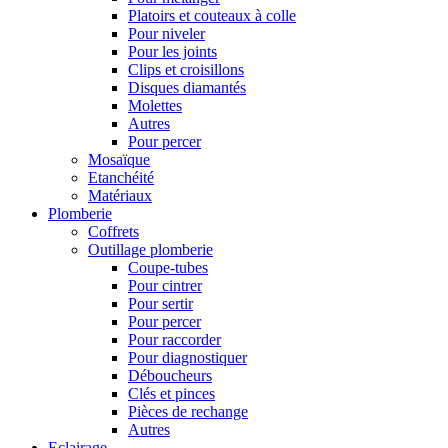
Platoirs et couteaux à colle
Pour niveler
Pour les joints
Clips et croisillons
Disques diamantés
Molettes
Autres
Pour percer
Mosaïque
Etanchéité
Matériaux
Plomberie
Coffrets
Outillage plomberie
Coupe-tubes
Pour cintrer
Pour sertir
Pour percer
Pour raccorder
Pour diagnostiquer
Déboucheurs
Clés et pinces
Pièces de rechange
Autres
Eclairage