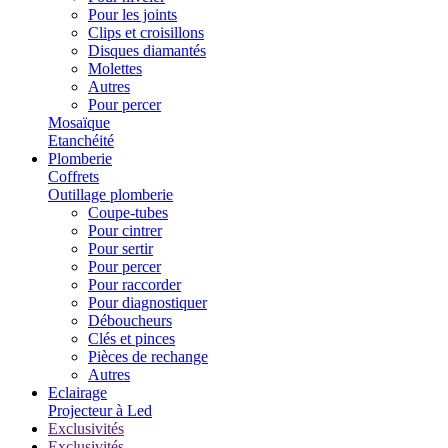
Pour les joints
Clips et croisillons
Disques diamantés
Molettes
Autres
Pour percer
Mosaïque
Etanchéité
Plomberie
Coffrets
Outillage plomberie
Coupe-tubes
Pour cintrer
Pour sertir
Pour percer
Pour raccorder
Pour diagnostiquer
Déboucheurs
Clés et pinces
Pièces de rechange
Autres
Eclairage
Projecteur à Led
Exclusivités
Exclusivités