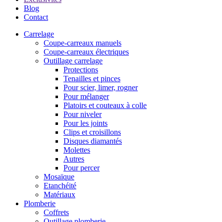
Blog
Contact
Carrelage
Coupe-carreaux manuels
Coupe-carreaux électriques
Outillage carrelage
Protections
Tenailles et pinces
Pour scier, limer, rogner
Pour mélanger
Platoirs et couteaux à colle
Pour niveler
Pour les joints
Clips et croisillons
Disques diamantés
Molettes
Autres
Pour percer
Mosaïque
Etanchéité
Matériaux
Plomberie
Coffrets
Outillage plomberie