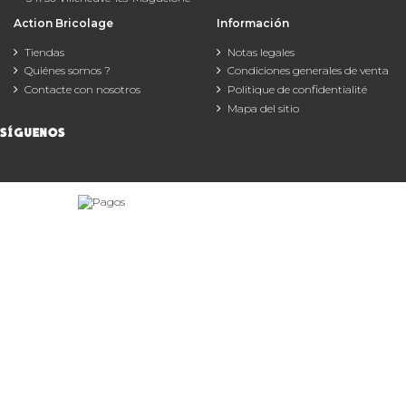
Action Bricolage
Información
Tiendas
Notas legales
Quiénes somos ?
Condiciones generales de venta
Contacte con nosotros
Politique de confidentialité
Mapa del sitio
SÍGUENOS