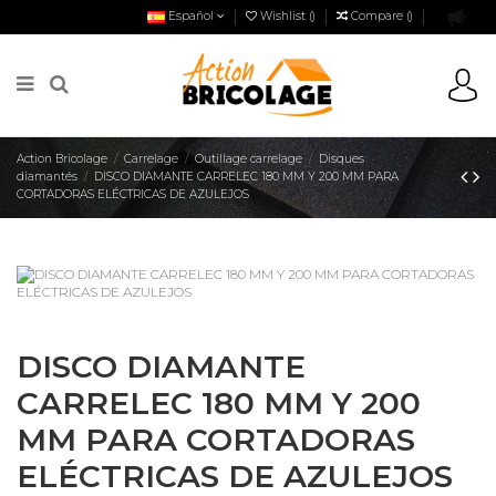
Español
Wishlist (
)
Compare (
)
Action Bricolage
Carrelage
Outillage carrelage
Disques
diamantés
DISCO DIAMANTE CARRELEC 180 MM Y 200 MM PARA
CORTADORAS ELÉCTRICAS DE AZULEJOS
DISCO DIAMANTE
CARRELEC 180 MM Y 200
MM PARA CORTADORAS
ELÉCTRICAS DE AZULEJOS