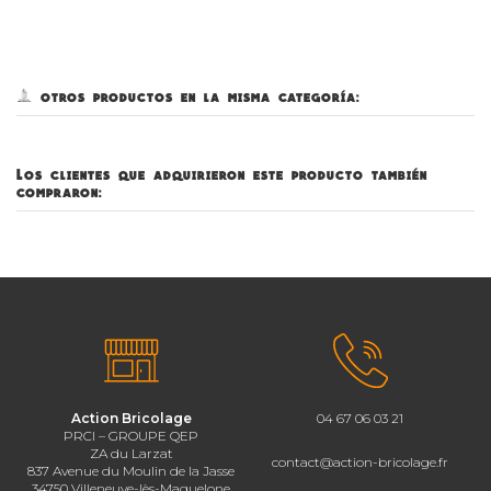
5 otros productos en la misma categoría:
Los clientes que adquirieron este producto también
compraron:
Action Bricolage
04 67 06 03 21
PRCI – GROUPE QEP
ZA du Larzat
contact@action-bricolage.fr
837 Avenue du Moulin de la Jasse
34750 Villeneuve-lès-Maguelone