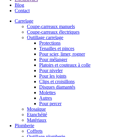
Blog
Contact
Carrelage
Coupe-carreaux manuels
Coupe-carreaux électriques
Outillage carrelage
Protections
Tenailles et pinces
Pour scier, limer, rogner
Pour mélanger
Platoirs et couteaux à colle
Pour niveler
Pour les joints
Clips et croisillons
Disques diamantés
Molettes
Autres
Pour percer
Mosaïque
Etanchéité
Matériaux
Plomberie
Coffrets
Outillage plomberie