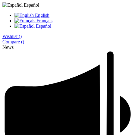
Español
English
Français
Español
Wishlist (
)
Compare (
)
News