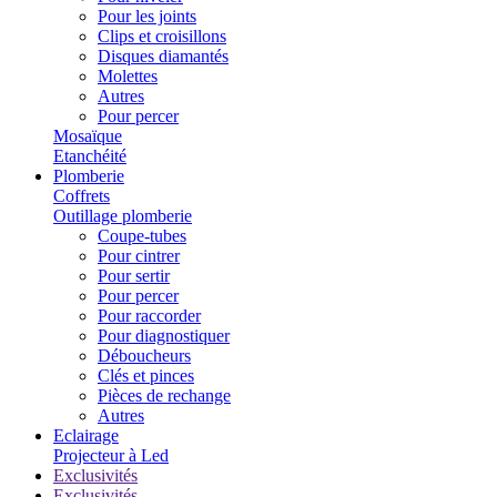
Pour les joints
Clips et croisillons
Disques diamantés
Molettes
Autres
Pour percer
Mosaïque
Etanchéité
Plomberie
Coffrets
Outillage plomberie
Coupe-tubes
Pour cintrer
Pour sertir
Pour percer
Pour raccorder
Pour diagnostiquer
Déboucheurs
Clés et pinces
Pièces de rechange
Autres
Eclairage
Projecteur à Led
Exclusivités
Exclusivités