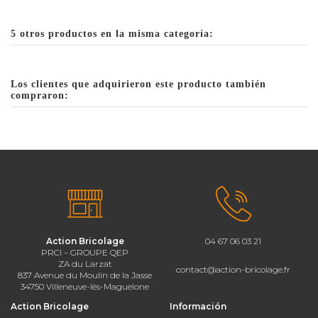
5 otros productos en la misma categoría:
Los clientes que adquirieron este producto también
compraron:
Action Bricolage
04 67 06 03 21
PRCI – GROUPE QEP
ZA du Larzat
contact@action-bricolage.fr
837 Avenue du Moulin de la Jasse
34750 Villeneuve-lès-Maguelone
Action Bricolage
Información