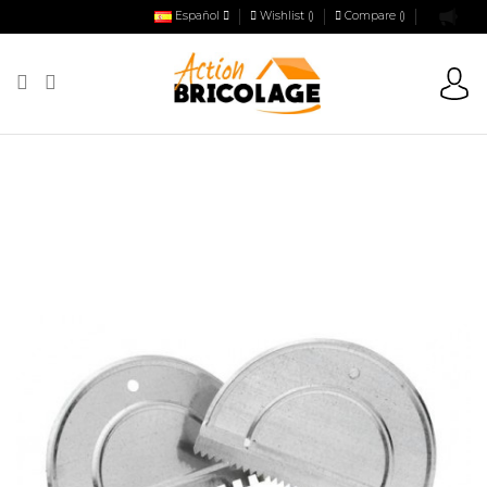
Español
Wishlist (
)
Compare (
)
Action Bricolage
Carrelage
Outillage carrelage
Platoirs et
couteaux à colle
Kit de instalación de azulejos