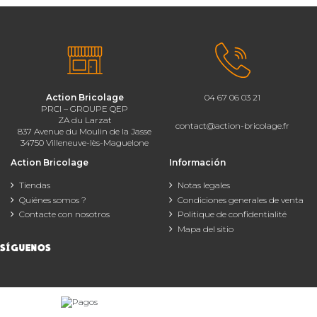
Action Bricolage
04 67 06 03 21
PRCI – GROUPE QEP
ZA du Larzat
contact@action-bricolage.fr
837 Avenue du Moulin de la Jasse
34750 Villeneuve-lès-Maguelone
Action Bricolage
Información
Tiendas
Notas legales
Quiénes somos ?
Condiciones generales de venta
Contacte con nosotros
Politique de confidentialité
Mapa del sitio
SÍGUENOS