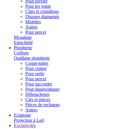
Pour niveler
Pour les joints
Clips et croisillons
Disques diamantés
Molettes
Autres
Pour percer
Mosaïque
Etanchéité
Plomberie
Coffrets
Outillage plomberie
Coupe-tubes
Pour cintrer
Pour sertir
Pour percer
Pour raccorder
Pour diagnostiquer
Déboucheurs
Clés et pinces
Pièces de rechange
Autres
Eclairage
Projecteur à Led
Exclusivités