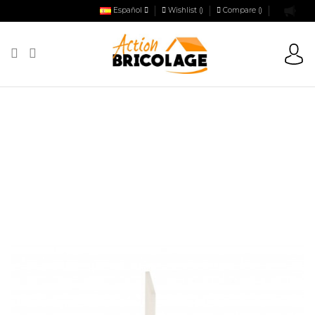
Español
Wishlist (
)
Compare (
)
Action Bricolage
Carrelage
Outillage carrelage
Clips et
croisillons
Tirantes de nivelación CLIPS Bolsa de 30 piezas (30 clips +
30 cuñas) PATENTADO