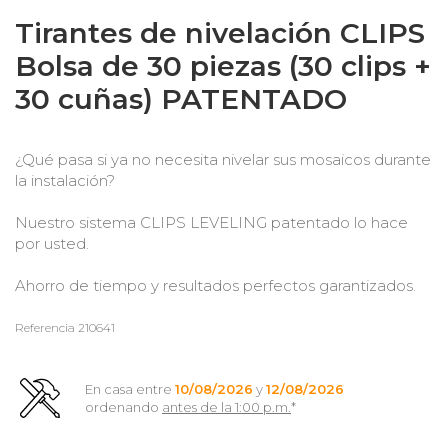
Tirantes de nivelación CLIPS
Bolsa de 30 piezas (30 clips +
30 cuñas) PATENTADO
¿Qué pasa si ya no necesita nivelar sus mosaicos durante
la instalación?
Nuestro sistema CLIPS LEVELING patentado lo hace
por usted.
Ahorro de tiempo y resultados perfectos garantizados.
Referencia
210641
En casa entre
10/08/2026
y
12/08/2026
ordenando
antes de la 1:00 p.m.
*