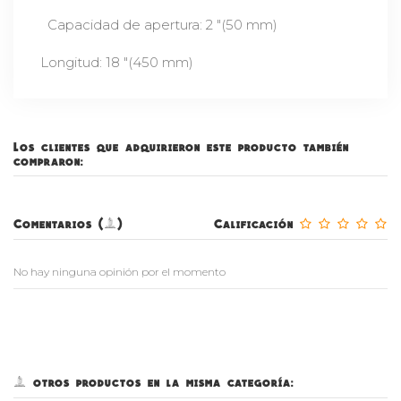
Capacidad de apertura: 2 "(50 mm)
Longitud: 18 "(450 mm)
ean13
3280023652609
Los clientes que adquirieron este producto también
compraron:
Comentarios (0)
Calificación
No hay ninguna opinión por el momento
5 otros productos en la misma categoría: