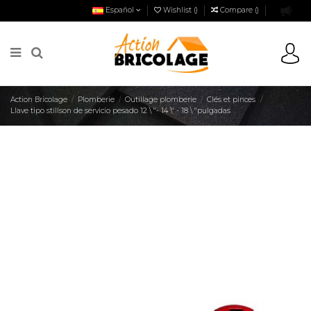
Español
Wishlist (
)
Compare (
)
Action Bricolage
Plomberie
Outillage plomberie
Clés et pinces
Llave tipo stillson de servicio pesado 12 \ "- 14 \" - 18 \ "pulgadas