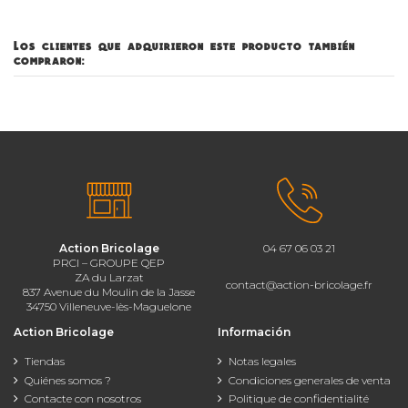
Los clientes que adquirieron este producto también
compraron:
Action Bricolage
04 67 06 03 21
PRCI – GROUPE QEP
ZA du Larzat
contact@action-bricolage.fr
837 Avenue du Moulin de la Jasse
34750 Villeneuve-lès-Maguelone
Action Bricolage
Información
Tiendas
Notas legales
Quiénes somos ?
Condiciones generales de venta
Contacte con nosotros
Politique de confidentialité