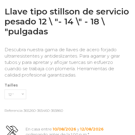
Llave tipo stillson de servicio
pesado 12 \ "- 14 \" - 18 \
"pulgadas
Descubra nuestra gama de llaves de acero forjado
ultrarresistentes y antideslizantes. Para agarrar y girar
tubos y para apretar y aflojar tuercas sin esfuerzo
cuando se trabaja con plomería. Herramientas de
calidad profesional garantizadas.
Tailles
Referencia
365260-365460-365860
En casa entre
10/08/2026
y
12/08/2026
ordenando
antes de la 1:00 p.m.
*