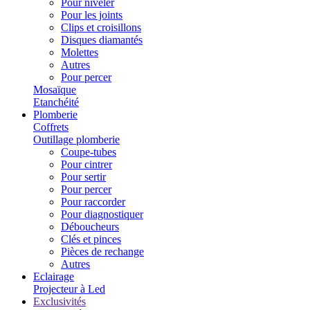
Pour niveler
Pour les joints
Clips et croisillons
Disques diamantés
Molettes
Autres
Pour percer
Mosaïque
Etanchéité
Plomberie
Coffrets
Outillage plomberie
Coupe-tubes
Pour cintrer
Pour sertir
Pour percer
Pour raccorder
Pour diagnostiquer
Déboucheurs
Clés et pinces
Pièces de rechange
Autres
Eclairage
Projecteur à Led
Exclusivités