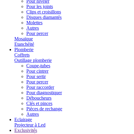
Pour niveler
Pour les joints
Clips et croisillons
Disques diamantés
Molettes
Autres
Pour percer
Mosaïque
Etanchéité
Plomberie
Coffrets
Outillage plomberie
Coupe-tubes
Pour cintrer
Pour sertir
Pour percer
Pour raccorder
Pour diagnostiquer
Déboucheurs
Clés et pinces
Pièces de rechange
Autres
Eclairage
Projecteur à Led
Exclusivités