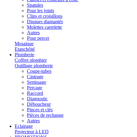
Spatules
Pour les joints
Clips et croisillons
Disques diamantés
Molettes carrelette
Autres
Pour percer
Mosaïque
Etanchéité
Plomberie
Coffret plombier
Outillage plomberie
Coupe-tubes
Cintrage
Sertissage
Perçage
Raccord
Diagnostic
Déboucheur
Pinces et clés
Pièces de rechange
Autres
Eclairage
Projecteur à LED