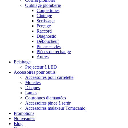
Coffret plombier
Outillage plomberie
Coupe-tubes
Cintrage
Sertissage
Perçage
Raccord
Diagnostic
Déboucheur
Pinces et clés
Pièces de rechange
Autres
Eclairage
Projecteur à LED
Accessoires pour outils
Accessoires pour carrelette
Molettes
Disques
Lames
Couronnes diamantées
Accessoires pince à sertir
Accessoires malaxeur Tomecanic
Promotions
Nouveautés
Blog