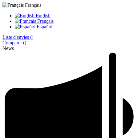
Français
English
Français
Español
Liste d'envies (
)
Comparer (
)
News